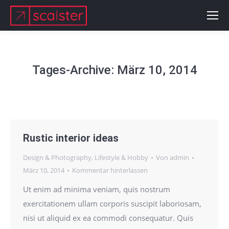
Tages-Archive:
März 10, 2014
Rustic interior ideas
Design & Photography
,
Lifestyle & Hobby
Von
admin
März 10, 2014
Kommentar hinterlassen
Ut enim ad minima veniam, quis nostrum
exercitationem ullam corporis suscipit laboriosam,
nisi ut aliquid ex ea commodi consequatur. Quis