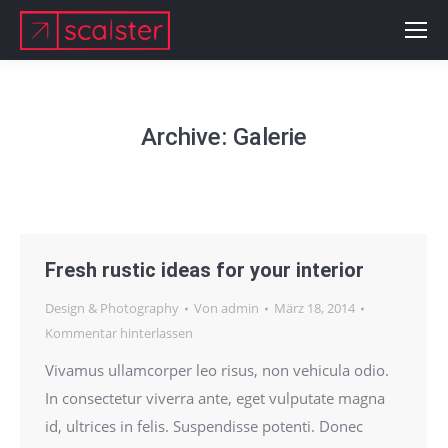
Archive:
Galerie
Fresh rustic ideas for your interior
Design & Photography
Von
admin
März 18, 2014
Kommentar hinterlassen
Vivamus ullamcorper leo risus, non vehicula odio.
In consectetur viverra ante, eget vulputate magna
id, ultrices in felis. Suspendisse potenti. Donec