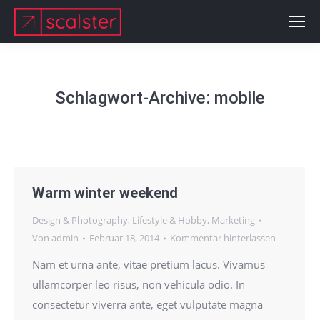
Schlagwort-Archive:
mobile
Warm winter weekend
Design & Photography
,
Lifestyle & Hobby
,
Marketing
Von
admin
Februar 18, 2014
Kommentar hinterlassen
Nam et urna ante, vitae pretium lacus. Vivamus
ullamcorper leo risus, non vehicula odio. In
consectetur viverra ante, eget vulputate magna