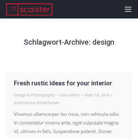
Schlagwort-Archive:
design
Fresh rustic ideas for your interior
Design & Photography
Von
admin
März 18, 2014
Kommentar hinterlassen
Vivamus ullamcorper leo risus, non vehicula odio.
In consectetur viverra ante, eget vulputate magna
id, ultrices in felis. Suspendisse potenti. Donec